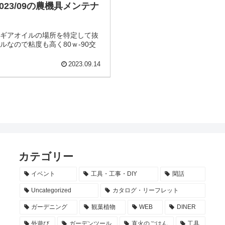
23/09の農機具メンテナ
。ギアオイルの場所を特定して抜
なので粘度も高く80ｗ-90交
2023.09.14
カテゴリー
イベント
工具・工事・DIY
閑話
Uncategorized
カタログ・リーフレット
ガーデニング
観葉植物
WEB
DINER
外遊び
ガーデンツール
直火のごはん
工具