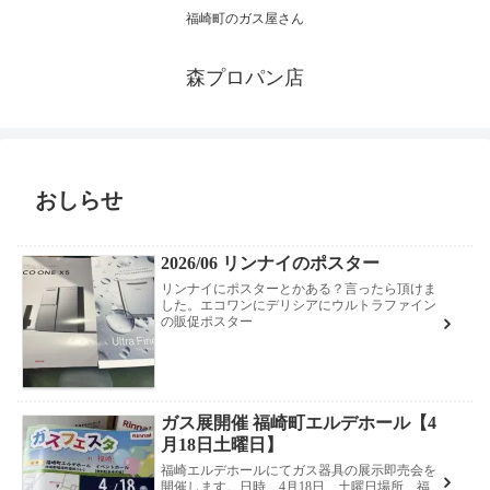
福崎町のガス屋さん
森プロパン店
おしらせ
2026/06 リンナイのポスター
リンナイにポスターとかある？言ったら頂けま
した。エコワンにデリシアにウルトラファイン
の販促ポスター
ガス展開催 福崎町エルデホール【4
月18日土曜日】
福崎エルデホールにてガス器具の展示即売会を
開催します。日時 4月18日 土曜日場所 福