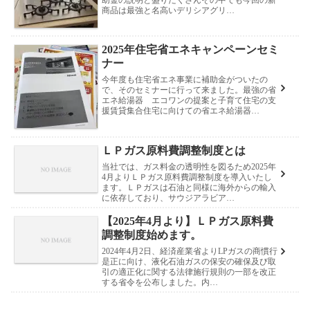
商品は最強と名高いデリシアグリ…
2025年住宅省エネキャンペーンセミ
ナー
今年度も住宅省エネ事業に補助金がついたの
で、そのセミナーに行って来ました。最強の省
エネ給湯器 エコワンの提案と子育て住宅の支
援賃貸集合住宅に向けての省エネ給湯器…
ＬＰガス原料費調整制度とは
当社では、ガス料金の透明性を図るため2025年
4月よりＬＰガス原料費調整制度を導入いたし
ます。ＬＰガスは石油と同様に海外からの輸入
に依存しており、サウジアラビア…
【2025年4月より】ＬＰガス原料費
調整制度始めます。
2024年4月2日、経済産業省よりLPガスの商慣行
是正に向け、液化石油ガスの保安の確保及び取
引の適正化に関する法律施行規則の一部を改正
する省令を公布しました。内…