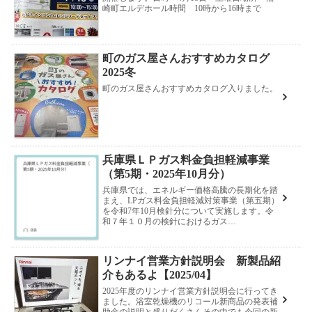
崎町エルデホール時間 10時から16時まで
町のガス屋さんおすすめカタログ
2025冬
町のガス屋さんおすすめカタログ入りました。
兵庫県ＬＰガス料金負担軽減事業
（第5期・2025年10月分）
兵庫県では、エネルギー価格高騰の長期化を踏
まえ、LPガス料金負担軽減対策事業（第五期）
を令和7年10月検針分について実施します。令
和７年１０月の検針におけるガス…
リンナイ営業方針説明会 新製品紹
介もあるよ【2025/04】
2025年度のリンナイ営業方針説明会に行ってき
ました。浴室乾燥機のリコール新商品の発表補
助金の説明と盛りだくさんその中でも今回の新