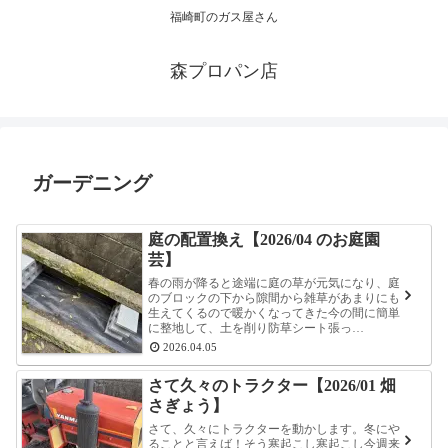
福崎町のガス屋さん
森プロパン店
ガーデニング
庭の配置換え【2026/04 のお庭園
芸】
春の雨が降ると途端に庭の草が元気になり、庭
のブロックの下から隙間から雑草があまりにも
生えてくるので暖かくなってきた今の間に簡単
に整地して、土を削り防草シート張っ…
2026.04.05
さて久々のトラクター【2026/01 畑
さぎょう】
さて、久々にトラクターを動かします。冬にや
ることと言えば！そう寒起こし寒起こし今週来