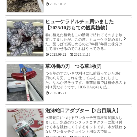
2025.10.08
ヒューケラドルチェ買いました
【2025/10おもての観葉植物】
春に植えた植栽もこの酷暑で枯れてそのまま放
置してましたが、この度、ヒューケラ始めまし
た。葉っぱで楽しめるのと2年目3年目に株分け
して増やせるのでこれはやってみる…
2025.09.22
2025.11.18
草刈機の刃 つる草3枚刃
つる草のすごいキワ刈りに以前買っていた3枚
刃の刈り刃。これを使ってみることにしまし
た。なんか強そうです。事前情報では粉砕系の
刈り刃だそうです。HONDAの刈り払…
2025.05.21
泡沫蛇口アダプター【2台目購入】
水道蛇口につけるワンタッチ整流板追加購入し
ました。水道のワンタッチコネクターに取り付
けて水を跳ねにくくするキットです。水が跳ね
ないワンタッチジョイント用なので簡…