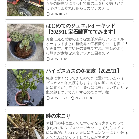
る冬の厳寒期に合わせて畑の土を粗く掘り起こ
しそのまま寒気にさらしカッチカチに…
2026.01.22
はじめてのジュエルオーキッド
【2025/11 宝石蘭育ててみます】
黄金に光る稲妻のような葉脈が美しいジュエル
オーキッドまさに植物界の宝石蘭や～ を育て
てみます。すごい色の葉脈ですね。宝石のよう
な輝きが素敵な東南アジアに固有のマ…
2025.11.18
ハイビスカスの冬支度【2025/11】
急激に寒くなってきたので外に置いていたハイ
ビスカスの冬支度をします。冬の風に当てない
所に置くだけですが、葉っぱに虫がついてたり
虫の卵もついてたりするのでまず、枯…
2025.10.22
2025.11.18
畔の木こり
休耕田の畔に生えてた木がかなり大きくなって
きたのでレシプロソーでカットしてたらコイツ
には歯がたたねぇと翌日にチェンソーに切り替
えてなんとかカットしましたがマキタ…