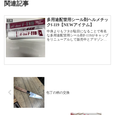
関連記事
多用途配管用シール剤ヘルメチッ
工具
クf-119【NEWアイテム】
中身よりもフタが駄目になることで有名
な多用途配管用シール剤F-119がキャップ
をリニューアルして販売中とアマゾンの
評価に書いてあったので裂けたフタを使
い続けてきましたのF-119から新型F-119
を注文してみました。もし旧型だったら
とドキド...
包丁の柄の交換