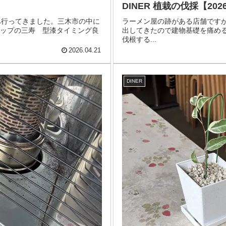
DINER 植栽の伐採【2026/
へ行ってきました。三木市の中に
ラーメン屋の跡がある店舗です
ナップの三寿ゞ型漆タイミング良
出してきたので建物基礎を痛め
伐根する...
2026.04.21
DINER