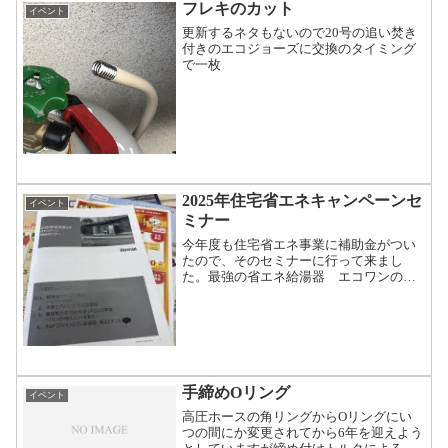
フレキのカット
イベント
更新するネタもないので20号の追い焚き
付きのエコジョーズに交換のタイミング
で一枚
2025年住宅省エネキャンペーンセ
イベント
ミナー
今年度も住宅省エネ事業に補助金がつい
たので、そのセミナーに行って来まし
た。最強の省エネ給湯器 エコワンの提
案と子育て住宅の支援賃貸集合住宅に向
けての省エネ給湯器の取り替えといった
セミナーを受けてきました。
手締めOリング
イベント
高圧ホースの角リングからOリングにい
つの間にか変更されてから6年を迎えよう