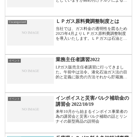
としていますが締め付けトルクによる変
形には強くてもやはり紫外線かオゾンか
それとも熱かなんせボンベを外しての放
置変化には弱いです。割れや擦り傷を見
つけ次第早めの交換です...
ＬＰガス原料費調整制度とは
Uncategorized
当社では、ガス料金の透明性を図るため
2025年4月よりＬＰガス原料費調整制度
を導入いたします。ＬＰガスは石油と同
様に海外からの輸入に依存しており、サ
ウジアラビア等の産ガス国が毎月決定す
る輸出価格（ＣＰ）や為替レート（ＴＴ
Ｓ）等の変動により輸...
業務主任者講習2022
イベント
LPガス販売主任者講習に行ってきまし
た。午前中は法令。液化石油ガス法の目
的と定義に販売の方法それから貯蔵施
設、保安業務が主の講義午後からは保安
講習テキストを使っての保安管理技術講
習。消費者に対して交付する書面（いわ
ゆる14条書面）の指導や保...
インボイスと災害バルク補助金の
イベント
講習会 2022/10/19
来年10月から始まるインボイス事業者の
為の講習会と災害バルク補助の話とリン
ナイの新型商品の説明会