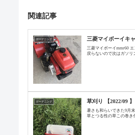
関連記事
三菱マイボーイキ
ガーデニング
三菱マイボーイmmr6
戻らないので次はガソリ
草刈り 【2022/09 】
ガーデニング
暑さも和らいできた9月
草とつる性の草この巻き