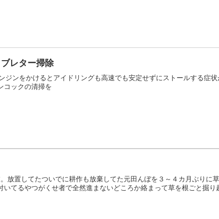
ャブレター掃除
0 エンジンをかけるとアイドリングも高速でも安定せずにストールする症
ンコックの清掃を
末。放置してたついでに耕作も放棄してた元田んぼを３～４カ月ぶりに
付いてるやつがくせ者で全然進まないどころか絡まって草を根ごと掘り起こ