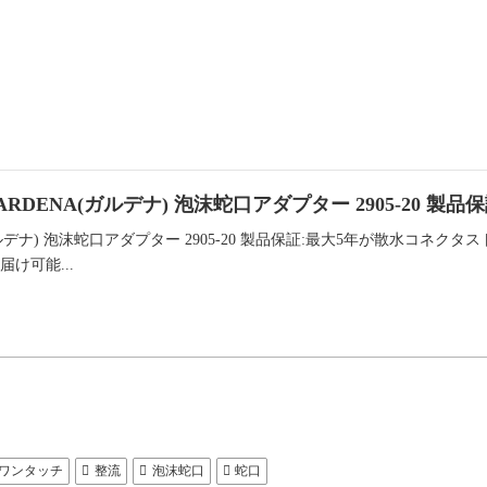
| GARDENA(ガルデナ) 泡沫蛇口アダプター 2905-20 製
ガルデナ) 泡沫蛇口アダプター 2905-20 製品保証:最大5年が散水コ
け可能...
ワンタッチ
整流
泡沫蛇口
蛇口