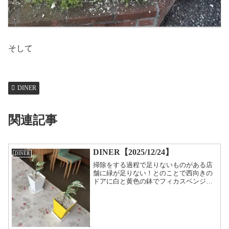
そして
DINER
関連記事
DINER【2025/12/24】
DINER
掃除をする過程で足りないものがある店
舗に緑が足りない！とのことで西向きの
ドアに白と黄色の鉢でフィカスベンジャ
ミンを置いてみました。これで場の空気
も浄化出来ればと思います。次は、お香
でも炊いてみようかなその前に汚いテー
ブルカバーの除去だね