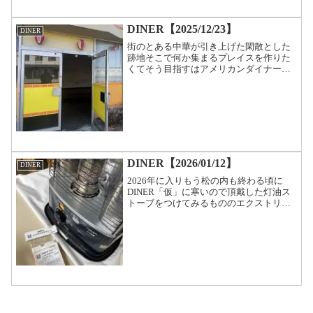
DINER【2025/12/23】
DINER
街のとある中華が引き上げた閑散とした
跡地そこで何か集まるプレイスを作りた
くてそう目指すはアメリカンダイナー
だ！とコツコツと汚い厨房を直し作り変
えいろいろとやってく奮闘記を始めてみ
ます。2025/12/23今日は表にあるクソの
ような提灯を外す...
DINER【2026/01/12】
DINER
2026年に入りもう松の内も終わる頃に
DINER「仮」に寒いので頂戴した灯油ス
トーブをつけてみるもののエクストリー
ムな火柱が上がるので芯を替えることに
なりました。メーカーによってチョコチ
ョコの差が慣れてないと中々のナカナカ
ですが外したり付け...