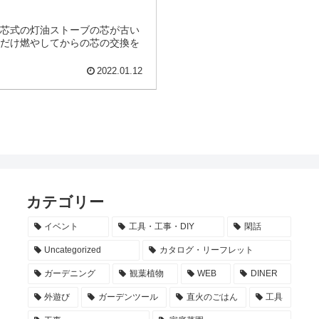
う芯式の灯油ストーブの芯が古い
るだけ燃やしてからの芯の交換を
2022.01.12
カテゴリー
イベント
工具・工事・DIY
閑話
Uncategorized
カタログ・リーフレット
ガーデニング
観葉植物
WEB
DINER
外遊び
ガーデンツール
直火のごはん
工具