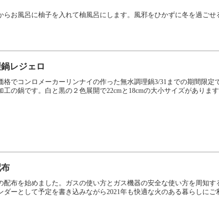
は昔からお風呂に柚子を入れて柚風呂にします。風邪をひかずに冬を過ごせ
理鍋レジェロ
価格でコンロメーカーリンナイの作った無水調理鍋3/31までの期間限
工の鍋です。白と黒の２色展開で22cmと18cmの大小サイズがあります。
配布
ダーの配布を始めました。ガスの使い方とガス機器の安全な使い方を周知
ダーとして予定を書き込みながら2021年も快適な火のある暮らしにご利用