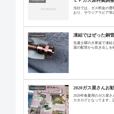
ＬＰガス原料費調
Uncategorized
当社では、ガス料金の透
おり、サウジアラビア等
凍結ではぜった銅
Uncategorized
先週土曜の大寒波で凍結
湯の配管から吹き出しを
2020ガス屋さん
Uncategorized
2020年春夏用のガス
カタログとなってます。