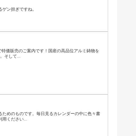
るゲン担ぎですね。
定で特価販売のご案内です！国産の高品位アルミ鋳物を
そして...
するためのものです。毎日見るカレンダーの中に色々書
ください...