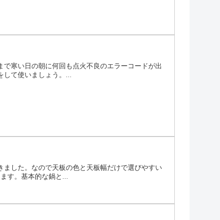
まで寒い日の朝に何回も点火不良のエラーコードが出
て使いましょう。...
きました。なので天板の色と天板幅だけで選びやすい
す。基本的な鍋と...