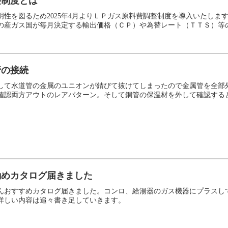
整制度とは
明性を図るため2025年4月よりＬＰガス原料費調整制度を導入いたしま
の産ガス国が毎月決定する輸出価格（ＣＰ）や為替レート（ＴＴＳ）等の変
管の接続
して水道管の金属のユニオンが錆びて抜けてしまったので金属管を全部外
確認両方アウトのレアパターン。そして銅管の保温材を外して確認すると裂
お勧めカタログ届きました
屋さんおすすめカタログ届きました。コンロ、給湯器のガス機器にプラス
詳しい内容は追々書き足していきます。