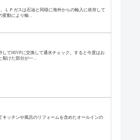
す。ＬＰガスは石油と同様に海外からの輸入に依存して
動により輸...
してHIVPに交換して通水チェック。すると今度はお
けた部分が一...
してキッチンや風呂のリフォームを含めたオールインの