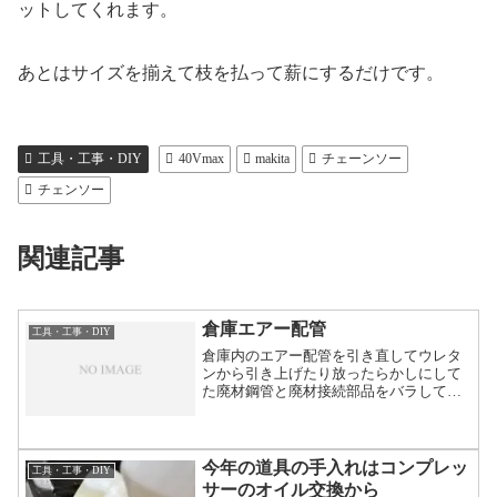
ットしてくれます。
あとはサイズを揃えて枝を払って薪にするだけです。
工具・工事・DIY
40Vmax
makita
チェーンソー
チェンソー
関連記事
倉庫エアー配管
工具・工事・DIY
倉庫内のエアー配管を引き直してウレタ
ンから引き上げたり放ったらかしにして
た廃材鋼管と廃材接続部品をバラして、
倉庫の端から端まで配管引きまわしてカ
プラプラグを取り付けあとはソケットを
取り付けたら完成の予定。
今年の道具の手入れはコンプレッ
工具・工事・DIY
サーのオイル交換から