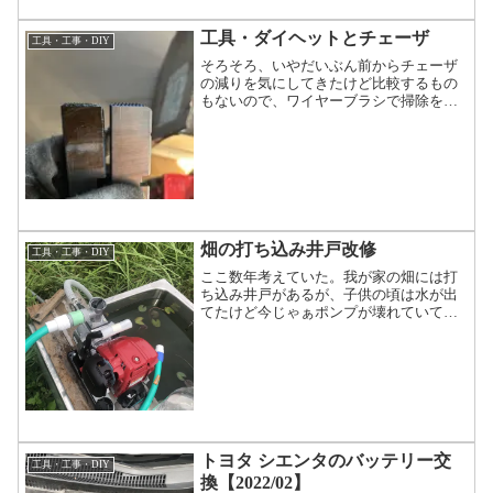
工具・ダイヘットとチェーザ
工具・工事・DIY
そろそろ、いやだいぶん前からチェーザ
の減りを気にしてきたけど比較するもの
もないので、ワイヤーブラシで掃除をし
ながらそのまま使ってたらある日新品の
ダイヘットが出てきた。でもよく見ると
大きめの鋼管のネジを作るダイヘットだ
ったので使わないなと思っ...
畑の打ち込み井戸改修
工具・工事・DIY
ここ数年考えていた。我が家の畑には打
ち込み井戸があるが、子供の頃は水が出
てたけど今じゃぁポンプが壊れていて井
戸として機能していないことをならばと
井戸ポンプを調べる。よく分からない中
国製が一万以下で国産鋳造品が4、5万か
らそして上の蓋が密閉し...
トヨタ シエンタのバッテリー交
工具・工事・DIY
換【2022/02】