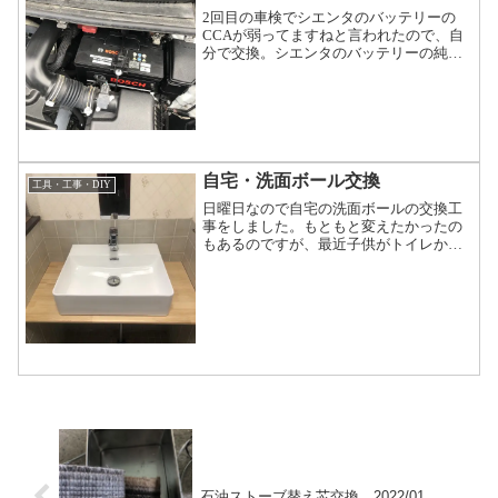
2回目の車検でシエンタのバッテリーの
CCAが弱ってますねと言われたので、自
分で交換。シエンタのバッテリーの純正
品番はS95Lサイズなので同型のサイズの
バッテリーをネットから購入。今回はボ
ッシュのバッテリーを購入。理由は値
段！バイクも車も満充...
自宅・洗面ボール交換
工具・工事・DIY
日曜日なので自宅の洗面ボールの交換工
事をしました。もともと変えたかったの
もあるのですが、最近子供がトイレから
出たらぽたぽたとしめわすれが頻繁にあ
ったのでこれを機に交換。洗面ボールと
単水栓を用意する。木製のテーブルを用
意して、寸法を出してカッ...
石油ストーブ替え芯交換 2022/01