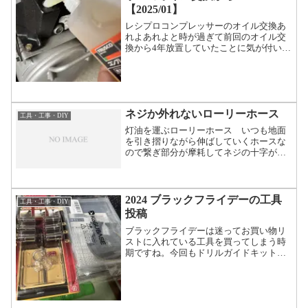
【2025/01】
レシプロコンプレッサーのオイル交換あ
れよあれよと時が過ぎて前回のオイル交
換から4年放置していたことに気が付いて
レシプロオイル探して、けれども在庫が
なくてポチっとさくっと届いて交換。ト
ラスコのコンプレッサーオイル標準的な
レシプロコンプレッサー...
ネジか外れないローリーホース
工具・工事・DIY
灯油を運ぶローリーホース いつも地面
を引き摺りながら伸ばしていくホースな
ので繋ぎ部分が摩耗してネジの十字が削
れていきます。ネジザウルスでも不可能
だったので穴をあけて逆ネジ エキスト
ラクターを使ってネジ外しもうネジ山が
完全に潰れてこれは外れま...
2024 ブラックフライデーの工具
工具・工事・DIY
投稿
ブラックフライデーは迷ってお買い物リ
ストに入れている工具を買ってしまう時
期ですね。今回もドリルガイドキットと
マルチツール用のカッタードリルガイド
は先日波板に取り付ける機会があったの
ですが、なんせ波板は刃先が逃げて逃げ
て金属の波板だったので更...