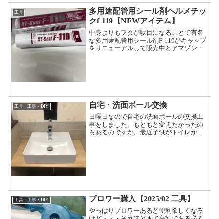
多用途配管用シール剤ヘルメチッ
工具
クf-119【NEWアイテム】
中身よりもフタが駄目になることで有名
な多用途配管用シール剤F-119がキャップ
をリニューアルして販売中とアマゾンの
評価に書いてあったので裂けたフタを使
い続けてきましたのF-119から新型F-119
を注文してみました。もし旧型だったら
とドキド...
自宅・洗面ボール交換
工具・工事・DIY
日曜日なので自宅の洗面ボールの交換工
事をしました。もともと変えたかったの
もあるのですが、最近子供がトイレから
出たらぽたぽたとしめわすれが頻繁にあ
ったのでこれを機に交換。洗面ボールと
単水栓を用意する。木製のテーブルを用
意して、寸法を出してカッ...
ブロワー購入【2025/02 工具】
工具・工事・DIY
やっぱりブロワーあると便利欲しくなる
けど・・・それほどまで高額である必要