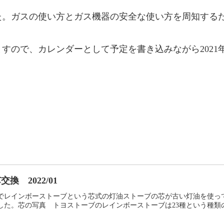
した。ガスの使い方とガス機器の安全な使い方を周知する
すので、カレンダーとして予定を書き込みながら2021
 2022/01
でレインボーストーブという芯式の灯油ストーブの芯が古い灯油を使っ
た。芯の写真 トヨストーブのレインボーストーブは23種という種類の