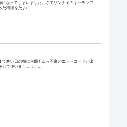
季節になってしまいました。さてリンナイのキッチンア
料理をたまに...
まで寒い日の朝に何回も点火不良のエラーコードが出
て使いましょう。...