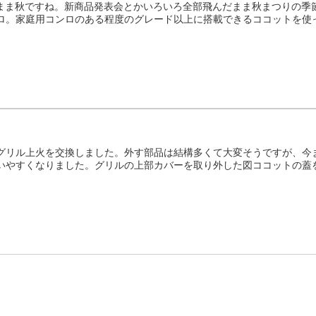
ないまま秋ですね。新商品発表会とかいろいろ全部飛んだまま秋まつりの
ロ。家庭用コンロのある程度のグレード以上に搭載できるココットを使った
グリル上火を交換しました。外す部品は結構多くて大変そうですが、今
いやすくなりました。グリルの上部カバーを取り外した図ココットの蓋をし