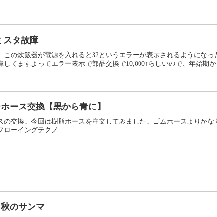
ミスタ故障
。この炊飯器が電源を入れると32というエラーが表示されるようになっ
してますよってエラー表示で部品交換で10,000↑らしいので、年始期から
ーホース交換【黒から青に】
スの交換。今回は樹脂ホースを注文してみました。ゴムホースよりかな
入フローイングテクノ
 秋のサンマ