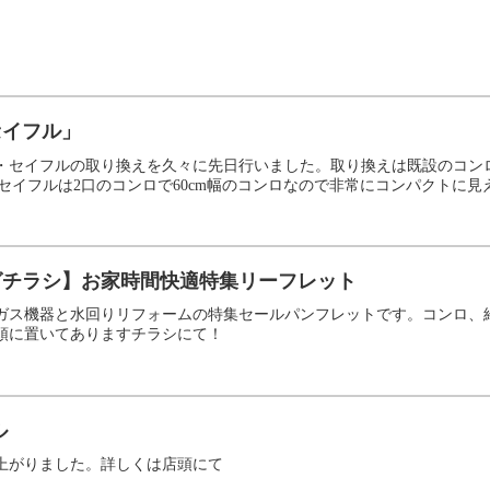
セイフル」
・セイフルの取り換えを久々に先日行いました。取り換えは既設のコン
てセイフルは2口のコンロで60cm幅のコンロなので非常にコンパクトに見え
ログチラシ】お家時間快適特集リーフレット
ガス機器と水回りリフォームの特集セールパンフレットです。コンロ、
頭に置いてありますチラシにて！
ル
上がりました。詳しくは店頭にて