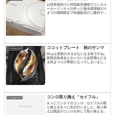
お得意様向けに特別販売価格でコンロメ
ーカーリンナイの作った無水調理鍋3/31
までの期間限定で特価販売のご案内で
す！国産の高品位アルミ鋳物を使ったセ
ラミックコート加工の鍋です。白と黒の
２色展開で22cmと18cmの大小サイズがあ
ります。そして...
ココットプレート 秋のサンマ
Uncategorized
Blogも更新のネタがないまま秋ですね。
新商品発表会とかいろいろ全部飛んだま
ま秋まつりの季節になってしまいまし
た。さてリンナイのキッチンアイテムの
一つであるコンロ。家庭用コンロのある
程度のグレード以上に搭載できるココッ
トを使った料理をたまに...
コンロ取り換え「セイフル」
Uncategorized
久々にリンナイのコンロ・セイフルの取
り換えを久々に先日行いました。取り換
えは既設のコンロを外して取り換えると