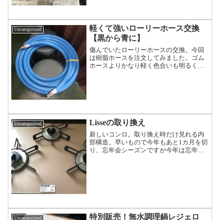
軽くて強いローリーホース交換
Uncategorized
【黒から青に】
傷んでいたローリーホースの交換。今回
は樹脂ホースを注文してみました。ゴム
ホースよりかなり軽く色合いも明るくて
いいですね。ローリーホースはこちらか
ら10ｍで購入フローイングテクノ
Lisseの取り換え
Uncategorized
新しいコンロ。取り換え時だけ見れる内
部構造。早いもので今年もあと1カ月を切
り、忘年会シーズンですが今年は忘年会
も音沙汰なくイベントと言えばクリスマ
スに消防の夜警くらいなものです。余り
にも更新がないのでコンロの取り換えの
写真でも・・・ビルトイ...
特別販売！無水調理鍋レジェロ
Uncategorized