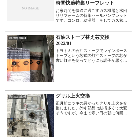
時間快適特集リーフレット
お家時間を快適に過ごすガス機器と水回
りリフォームの特集セールパンフレット
です。コンロ、給湯器、そしてガス衣類
乾燥機などを紙面展示してあります。詳
しい内容は店頭に置いてありますチラシ
にて！
石油ストーブ替え芯交換
Uncategorized
2022/01
トヨトミの石油ストーブでレインボース
トーブという芯式の灯油ストーブの芯が
古い灯油を使ってどうにも調子が悪くな
ったので燃やせるだけ燃やしてからの芯
の交換をしました。芯の写真 トヨスト
ーブのレインボーストーブは23種という
種類の芯で写真の下のほ...
グリル上火交換
Uncategorized
正月前にツキの悪かったグリル上火を交
換しました。外す部品は結構多くて大変
そうですが、今まで寒い日の朝に何回も
点火不良のエラーコードが出ていたのが
なくなって使いやすくなりました。グリ
ルの上部カバーを取り外した図ココット
の蓋をして使いましょう。...