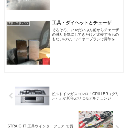
歪んでどうにも戻らなくな...
工具・ダイヘットとチェーザ
工具・工事・DIY
そろそろ、いやだいぶん前からチェーザ
の減りを気にしてきたけど比較するもの
もないので、ワイヤーブラシで掃除をし
ながらそのまま使ってたらある日新品の
ダイヘットが出てきた。でもよく見ると
大きめの鋼管のネジを作るダイヘットだ
ったので使わないなと思っ...
ビルトインガスコンロ「GRILLER（グリ
レ）」が10年ぶりにモデルチェンジ
STRAIGHT 工具ウインターフェア で買