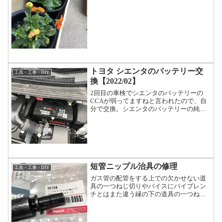
トヨタ シエンタのバッテリー交
工具・工事・DIY
換【2022/02】
2回目の車検でシエンタのバッテリーの
CCAが弱ってますねと言われたので、自
分で交換。シエンタのバッテリーの純正
品番はS95Lサイズなので同型のサイズの
バッテリーをネットから購入。今回はボ
ッシュのバッテリーを購入。理由は値
段！バイクも車も満充...
短管ニップル治具の修理
工具・工事・DIY
ガス管の配管をする上での欠かせない道
具の一つねじ切りやバイスにパイプレン
チとはまた違う縁の下の道具の一つねじ
切りに固定出来ない寸法の短い管からネ
ジを切削する道具。任意の長さの短ニッ
プルを作るニップルマックスの止め輪が