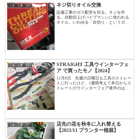
ネジ切りオイル交換
工具・工事・DIY
設備工事のガス配管を切る。ネジを作
る。自動切上げパイプマシンに使われる
オイル。いわゆる「自切り」というガス
屋に必須の工具です。しばらく交換して
なかったのでそのオイル交換とパイプマ
シンのオイルパンの掃除も兼ねてオイル
交換しました。早速ですがオ...
STRAIGHT 工具ウインターフェ
工具・工事・DIY
ア で買ったモノ【2024】
12月8日 先週の日曜日も工具のストレー
トに行ったけど、1週間考えて本日からス
トレートのウインターフェア後半のはじ
まり そして即、購入したものがこちら
スパナプライヤー180mmとロングリーチ
ペンチスパナプライヤースパナプライヤ
ーと書いてあり...
店先の花を秋冬に入れ替える
工具・工事・DIY
【2021/11 プランター植栽】