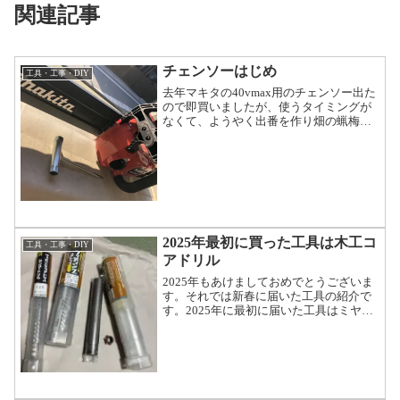
関連記事
チェンソーはじめ
工具・工事・DIY
去年マキタの40vmax用のチェンソー出た
ので即買いましたが、使うタイミングが
なくて、ようやく出番を作り畑の蝋梅と
柿の伸び過ぎた枝のカットをすることに
しました。新品てのもあるかもしれない
けど、カットが超早い。マキタはモータ
ーレスポンスもいい...
2025年最初に買った工具は木工コ
工具・工事・DIY
アドリル
2025年もあけましておめでとうございま
す。それでは新春に届いた工具の紹介で
す。2025年に最初に届いた工具はミヤナ
ガのウッディングコアドリル。木工ドリ
ルは持っていたのですが、六角のシャン
クで太いのでドリルチャッキを用意する
のが面倒で・・・...